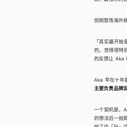
但刚登场海外就
「其实最开始
的，觉得很特别
的反馈让 Ak
Aka 早在十
主要负责品牌
一个契机是，A
的想法后一拍即
始了边「玩」