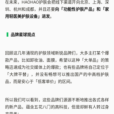
在未来，
HAOHAO
护肤会把线下渠道开向北京、上海、深
圳、杭州和成都，并且还要
向「功能性护肤产品」和「家
用轻医美护肤设备」进发
。
▍
品牌星球观点
回顾这几年涌现的护肤领域新锐品牌们，大多主打某个爆
款产品，比如卸妆油、面膜，希望以这种「大单品」的策
略迅速成为社交媒体上的爆款；也有些品牌将自己定位于
「大牌平替」，并没有畅想可以推出国产的中高档护肤
品，而是安心于「低客单价」的区间。
所以我们可以看到，这些品牌们源源不断地推出各式各样
的新产品，蕴含五花八门的
高科技，但是却鲜有人转过身