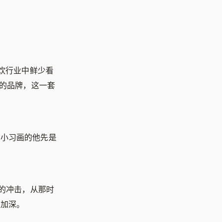
餐饮行业中鲜少看
年的品牌，这一套
从小习画的他先是
接的冲击，从那时
次加深。