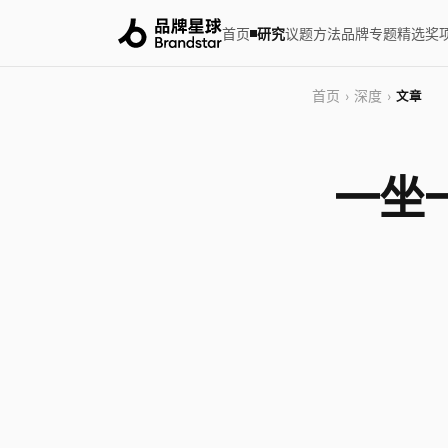
首页
研究
议题
方法
品牌
专题
精选
奖
首页
深度
›
›
文章
一坐