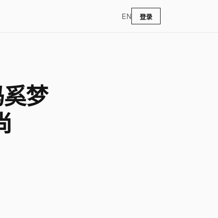
EN
登录
妈妈奚梦
尚