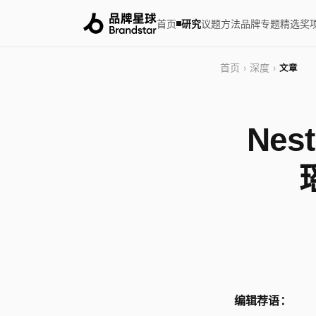
首页
研究
议题
方法
品牌
专题
精选
奖
首页
深度
›
›
文章
Nes
编辑荐语：