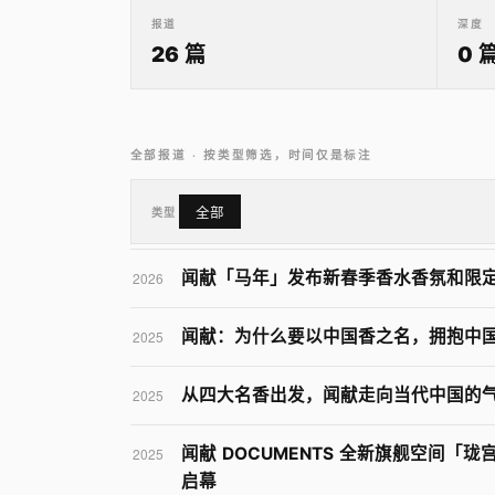
报道
深度
26 篇
0 
全部报道 · 按类型筛选，时间仅是标注
类型
全部
闻献「马年」发布新春季香水香氛和限
2026
闻献：为什么要以中国香之名，拥抱中
2025
从四大名香出发，闻献走向当代中国的
2025
闻献 DOCUMENTS 全新旗舰空间「珑宫
2025
启幕