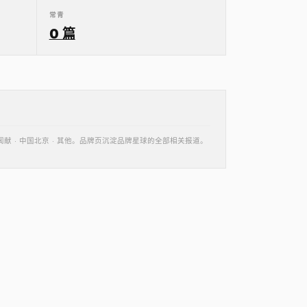
常青
0 篇
S闻献 · 中国北京 · 其他。品牌页沉淀品牌星球的全部相关报道。