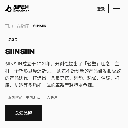
登录
首页
品牌库
›
›
SIINSIIN
品牌页
SIINSIIN
SIINSIIN成立于2021年，开创性提出了「轻塑」理念，主
打一个塑形显瘦还舒适！ 通过不断创新的产品研发和极致
的产品迭代，打造出一条集穿搭、运动、瑜伽、保暖、打
底、防晒等多功能一体的革新型轻塑鲨鱼裤。
服饰时尚
中国浙江
4 人关注
关注品牌