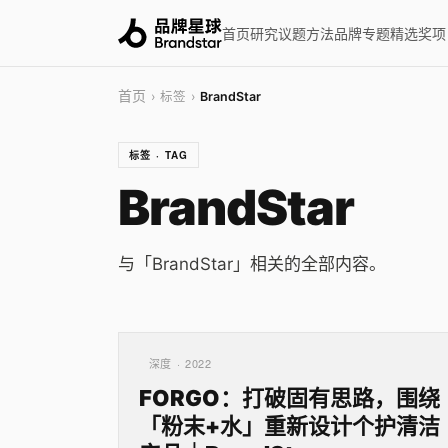
首页
研究
议题
方法
品牌
专题
精选
奖项
首页
› 标签 ›
BrandStar
标签 · TAG
BrandStar
与「BrandStar」相关的全部内容。
深度 · 2022
FORGO：打破固有思路，围绕
「粉末+水」重新设计个护清洁