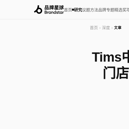
首页
研究
议题
方法
品牌
专题
精选
奖
首页
深度
›
›
文章
Tim
门店