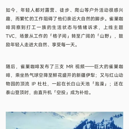
如今，年轻人都对露营、徒步、爬山等户外活动很感兴
趣，而繁忙的工作阻碍了他们亲近大自然的脚步。雀巢咖
啡洞察到打工一族的生活状态与情绪诉求，上线主题
TVC，场景从工作的「格子间」转至广阔的「山野」，鼓
励年轻人走进大自然、享受每一天。
随后，雀巢咖啡发布了三支 MR 视频——巨大的雀巢咖
啡，乘坐热气球空降至鲜花盛开的新疆伊犁；又与红山动
物园的顶流 IP 杜杜，一起在长白山天池「泡澡」；还在
泰山登顶时，由直升机「空投」成为补给。