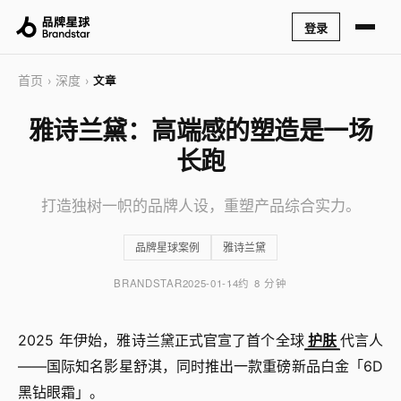
登录
首页
深度
›
›
文章
雅诗兰黛：高端感的塑造是一场
长跑
打造独树一帜的品牌人设，重塑产品综合实力。
品牌星球案例
雅诗兰黛
BRANDSTAR
2025-01-14
约 8 分钟
2025 年伊始，雅诗兰黛正式官宣了首个全球
护肤
代言人
——国际知名影星舒淇，同时推出一款重磅新品白金「6D
黑钻眼霜」。