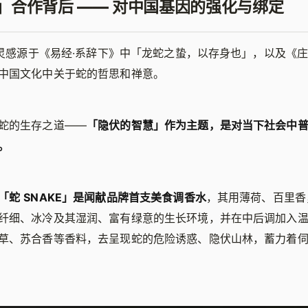
KE」合作背后 —— 对中国基因的强化与绑定
E」灵感源于《易经·系辞下》中「龙蛇之蛰，以存身也」，以及《庄
中国文化中关于蛇的哲思和禅意。
蛇的生存之道——
「隐伏的智慧」作为主题，是对当下社会中
。
「蛇 SNAKE」是闻献品牌首支美食调香水
，其用薄荷、百里香
纤细、冰冷及其湿润、富有绿意的生长环境，并在中后调加入
草、苏合香等香料，去呈现蛇的危险诱惑、隐伏山林，蓄力着