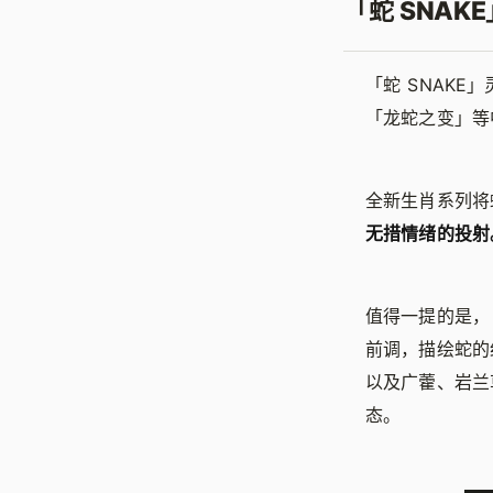
「蛇 SNA
「蛇 SNAK
「龙蛇之变」等
全新生肖系列将
无措情绪的投射
值得一提的是，
前调，描绘蛇的
以及广藿、岩兰
态。