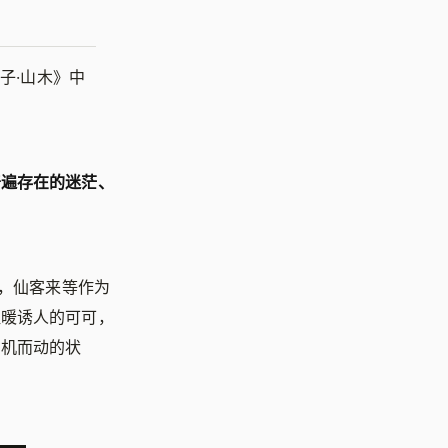
子·山木》中
普遍存在的迷茫、
，仙客来等作为
温暖诱人的可可，
伺机而动的状