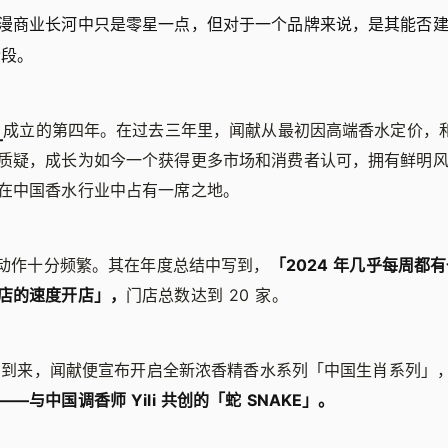
漫商业长河中只是零星一点，但对于一个品牌来说，是其能否
阶段。
成立的第四年。在过去三年里，闻献从最初因高端香水定价，
质疑，成长为如今一个获得更多市场和消费者认可，拥有鲜明
在中国香水行业中占有一席之地。
献的动作十分频繁。其在年度总结中写到，
「2024 年几乎每周都
店的速度开店」，
门店总数达到 20 家。
年刚刚到来，闻献便宣布开启全新浓香精香水系列「中国生肖系列」
—与中国调香师 Yili 共创的「蛇 SNAKE」。