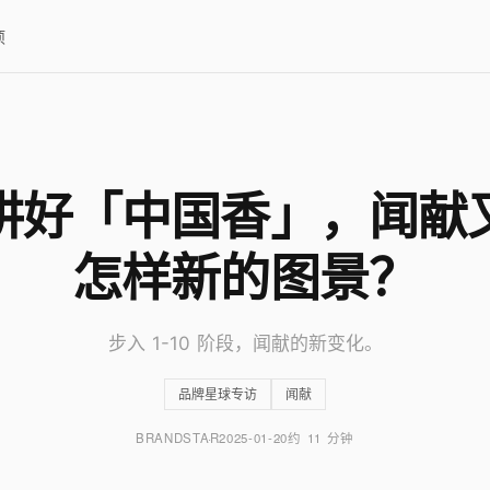
项
讲好「中国香」，闻献
怎样新的图景？
步入 1-10 阶段，闻献的新变化。
品牌星球专访
闻献
BRANDSTAR
2025-01-20
约 11 分钟