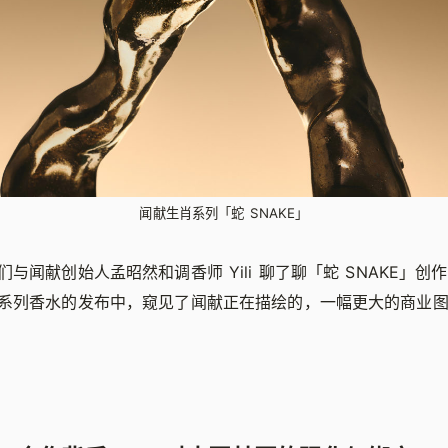
闻献生肖系列「蛇 SNAKE」
与闻献创始人孟昭然和调香师 Yili 聊了聊「蛇 SNAKE」创
系列香水的发布中，窥见了闻献正在描绘的，一幅更大的商业