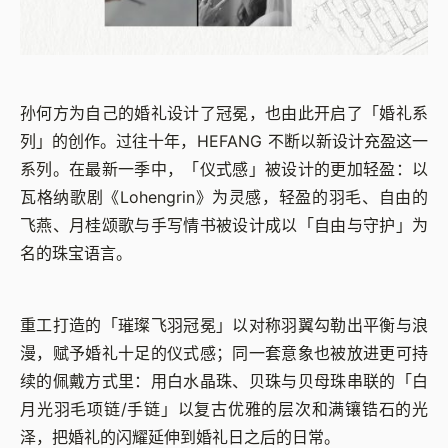
孙何方为自己的婚礼设计了冠冕，也由此开启了「婚礼系
列」的创作。过往十年，HEFANG 不断以新设计充盈这一
系列。在最新一季中，「仪式感」被设计的更加轻盈：以
瓦格纳歌剧《Lohengrin》为灵感，轻盈的羽毛、自由的
飞燕、月桂颂歌与手写情书被设计成以「自由与守护」为
名的珠宝语言。
重工打造的「璀璨飞羽冠冕」以对称羽翼勾勒出平衡与浪
漫，赋予婚礼十足的仪式感；同一套意象也被放进更可持
续的佩戴方式里：用白水晶珠、贝珠与贝母珠串联的「白
月光羽毛项链/手链」以复古优雅的层次和满镶锆石的光
泽，把婚礼的闪耀延伸到婚礼日之后的日常。