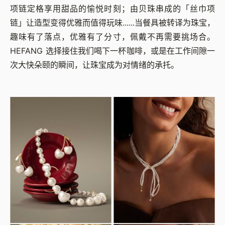
项链定格享用甜品的愉悦时刻；由贝珠串成的「丝巾项
链」让造型变得优雅而值得玩味......当餐具被转译为珠宝，
趣味有了落点，优雅有了分寸，佩戴不再需要挑场合。
HEFANG 选择接住我们喝下一杯咖啡，或是在工作间隙一
次大快朵颐的瞬间，让珠宝成为对情绪的承托。