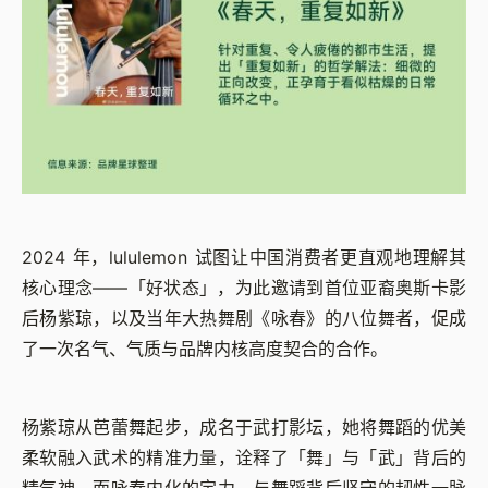
2024 年，lululemon 试图让中国消费者更直观地理解其
核心理念——「好状态」，为此邀请到首位亚裔奥斯卡影
后杨紫琼，以及当年大热舞剧《咏春》的八位舞者，促成
了一次名气、气质与品牌内核高度契合的合作。
杨紫琼从芭蕾舞起步，成名于武打影坛，她将舞蹈的优美
柔软融入武术的精准力量，诠释了「舞」与「武」背后的