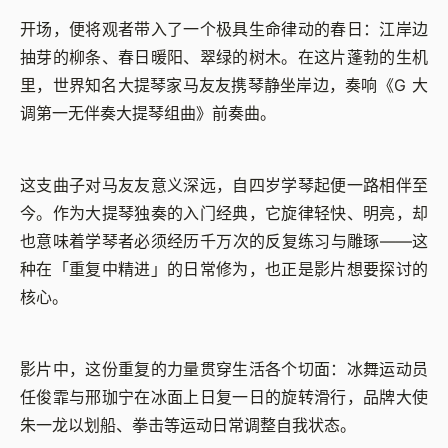
开场，便将观者带入了一个极具生命律动的春日：江岸边
抽芽的柳条、春日暖阳、翠绿的树木。在这片蓬勃的生机
里，世界知名大提琴家马友友携琴静坐岸边，奏响《G 大
调第一无伴奏大提琴组曲》前奏曲。
这支曲子对马友友意义深远，自四岁学琴起便一路相伴至
今。作为大提琴独奏的入门经典，它旋律轻快、明亮，却
也意味着学琴者必须经历千万次的反复练习与雕琢——这
种在「重复中精进」的日常修为，也正是影片想要探讨的
核心。
影片中，这份重复的力量贯穿生活各个切面：冰舞运动员
任俊霏与邢珈宁在冰面上日复一日的旋转滑行，品牌大使
朱一龙以划船、拳击等运动日常调整自我状态。