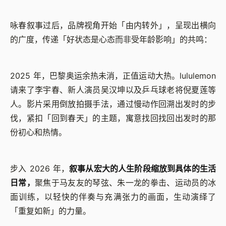
咏春叙事过后，品牌视角开始「由内转外」，呈现出横向
的广度，传递「好状态是心态而非受年龄影响」的共鸣：
2025 年，巴黎奥运余热未消，正值运动大热。lululemon
请来了李宇春、新人演员吴汉坤以及乒乓球老将倪夏莲等
人。影片采用倒放拍摄手法，通过慢动作回溯出发时的步
伐，紧扣「回到春天」的主题，寓意找回找回出发时的那
份初心和热情。
步入 2026 年，
叙事从宏大的人生阶段缩放到具体的生活
日常，
聚焦于马友友的琴弦、朱一龙的拳击、运动员的冰
面训练，以轻快的伴奏与充满张力的画面，生动演绎了
「重复如新」的力量。