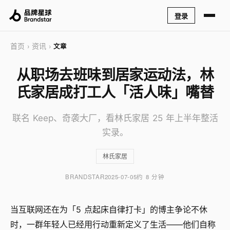
登录
首页
资讯
›
›
文章
从职场去班味到居家运动法，林
氏家居成打工人「活人味」嘴替
联名 Keep、奇袭大厂，看林氏家居 25 年上半年整活
实录。
林氏家居
BRANDSTAR
2025-07-05
约 8 分钟
当互联网还在为「5 点起床自律打卡」的博主争论不休
时，一群年轻人已经用行动重新定义了生活——他们自称