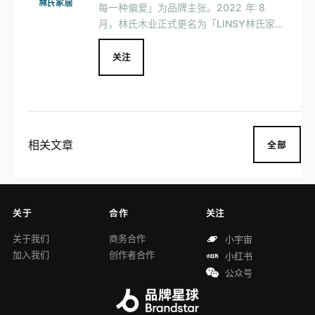
每一种偏爱」为品牌主张。2022 年 8
月，林氏木业正式更名为「LINSY林氏家
居」，以此满足全球消费者对家居生活多
元、时尚的需求，同时宣布王一博为品牌全
关注
球代言人。
相关文章
全部
关于
合作
关注
关于我们
商务合作
小宇宙
加入我们
创作者合作
小红书
公众号