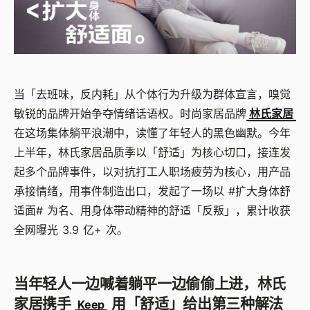
当「去班味，反内耗」从个体行为升级为群体宣言，嗅觉
敏锐的品牌开始争夺情绪话语权。时尚家居品牌
林氏家居
在这场集体躺平浪潮中，读懂了年轻人的黑色幽默。今年
上半年，林氏家居品质季以「舒适」为核心切口，接连发
起多个品牌事件，以对抗打工人职场疲劳为核心，用产品
承接情绪，用事件制造出口，发起了一场以 #扩大身体舒
适面# 为名、用身体带动精神的舒适「反叛」，累计收获
全网曝光 3.9 亿+ 次。
当年轻人一边喊着躺平一边偷偷上进，林氏
家居携手
用「舒适」给出第三种解法
Keep