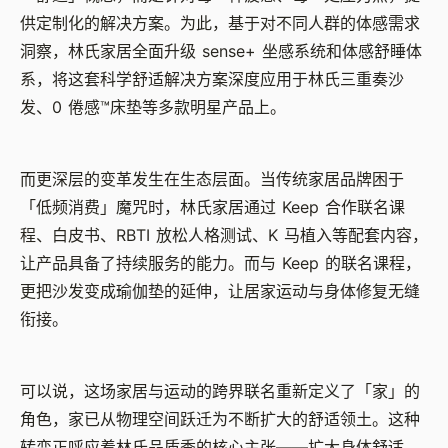
供定制化的解决方案。为此，基于对不同人群的体感需求
洞察，林氏家居全面升级 sense+ 坐感系统和体感舒睡体
系，将这套科学舒适解决方案深度应用于林氏三重奏沙
发、0 倦感™床垫等多款明星产品上。
而更深层的变革发生在生态层面。当传统家居品牌困于
「低频消费」魔咒时，林氏家居通过 Keep 合作联名课
程、白皮书、RBTI 放松人格测试、K 马植入等配套内容，
让产品具备了持续服务的能力。而与 Keep 的联名课程，
更把沙发变成瑜伽垫的延伸，让居家运动与身体修复无缝
衔接。
可以说，这场家居与运动的跨界联名重新定义了「家」的
角色，家已从物理空间跃迁为不断扩大的舒适领土。这种
转变正呼应着林氏品质季的核心主张——扩大身体舒适