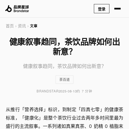
登录
首页
资讯
›
›
文章
健康叙事趋同，茶饮品牌如何出
新意？
健康叙事趋同，茶饮品牌如何出新意？
茶百道
BRANDSTAR
2025-08-13
约 7 分钟
从推行「营养选择」标识，到制定「四真七零」的健康茶
标准，「健康化」是整个茶饮行业过去两年多时间里最为
盛行的主流叙事。一系列诸如真果真茶、0 奶精 0 植脂末