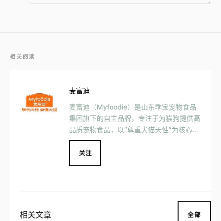
相关阅读
麦富迪
麦富迪（Myfoodie）是山东乖宝宠物食品
集团旗下的自主品牌，专注于为猫狗提供高
品质宠物食品，以“尊重犬猫天性”为核心，
定位中高端市场，目标客户为年轻养宠人群
及追求科学喂养的宠物主，口号为“有猫有
关注
狗就有麦富迪”。
相关文章
全部