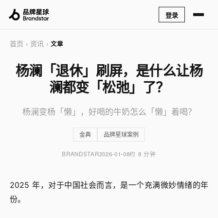
登录
首页
资讯
›
›
文章
杨澜「退休」刷屏，是什么让杨
澜都变「松弛」了？
杨澜变杨「懒」，好喝的牛奶怎么「懒」着喝？
金典
品牌星球案例
BRANDSTAR
2026-01-08
约 8 分钟
2025 年，对于中国社会而言，是一个充满微妙情绪的年
份。