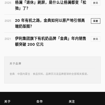
杨澜「退休」刷屏，是什么让杨澜都变「松
2026
资讯
弛」了？
20 年有机之路，金典如何以原产地引领高
2025
深度
端奶版图？
伊利集团旗下有机奶品牌「金典」年内销售
2021
资讯
额突破 200 亿元
关于品牌
金典 · 中国内蒙古 · 食品饮料。品牌页沉淀品牌星球的全部相关报道。
关于
合作
关注