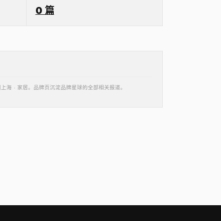
0 篇
 · 中国上海 · 家居。品牌页沉淀品牌星球的全部相关报道。