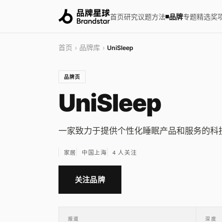
首页
研究
议题
方法
品牌
专题
精选
奖
首页
品牌库
›
›
UniSleep
品牌页
UniSleep
一家致力于提供个性化睡眠产品和服务的科
家居
中国上海
4 人关注
关注品牌
报道
深度