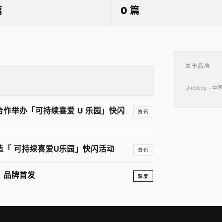
篇
0 篇
关于品牌
UniSleep
团合作举办「可持续喜爱 U 乐园」快闪
资讯
打造「 可持续喜爱U乐园」快闪活动
资讯
垫｜品牌首发
深度