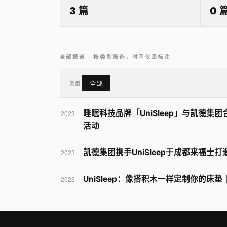
3 篇
0 
全部报道 · 按类型筛选，时间仅是标注
类型
全部
睡眠科技品牌「UniSleep」与凯德集
2023
活动
凯德集团携手UniSleep于成都来福士
2023
UniSleep：像搭积木一样定制你的床
2023