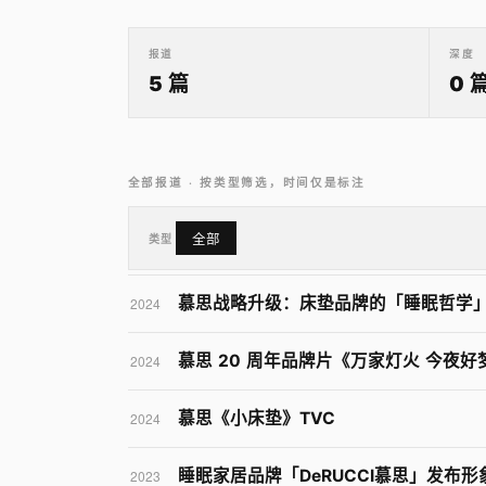
报道
深度
5 篇
0 
全部报道 · 按类型筛选，时间仅是标注
类型
全部
慕思战略升级：床垫品牌的「睡眠哲学
2024
慕思 20 周年品牌片《万家灯火 今夜好
2024
慕思《小床垫》TVC
2024
睡眠家居品牌「DeRUCCI慕思」发布
2023