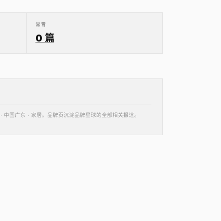
常青
0 篇
思 · 中国广东 · 家居。品牌页沉淀品牌星球的全部相关报道。