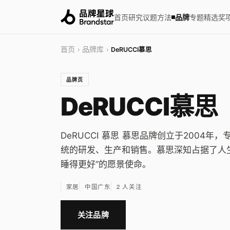
首页
研究
议题
方法
品牌
专题
精选
奖
首页
品牌库
›
›
DeRUCCI慕思
品牌页
DeRUCCI慕思
DeRUCCI 慕思 慕思品牌创立于200
统的研发、生产和销售。慕思深知占据了人
睡得更好”的愿景使命。
家居
中国广东
2 人关注
关注品牌