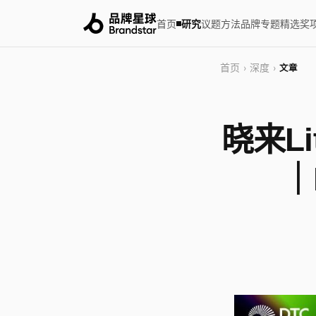
首页
研究
议题
方法
品牌
专题
精选
奖
首页
深度
›
›
文章
晓来L
｜