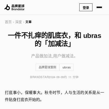
登录
首页
深度
›
›
文章
一件不扎痒的肌底衣，和 ubras
的「加减法」
产品做加法,用户做减法。
品牌星球案例
ubras
BRANDSTAR
2024-09-09
约 11 分钟
打底事小，保暖事大。秋冬时节，人与生活的关系是从一
件贴身打底衣开始的。