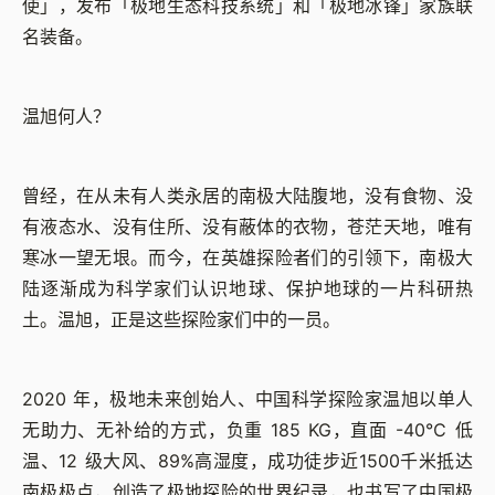
使」，发布「极地生态科技系统」和「极地冰锋」家族联
名装备。
温旭何人？
曾经，在从未有人类永居的南极大陆腹地，没有食物、没
有液态水、没有住所、没有蔽体的衣物，苍茫天地，唯有
寒冰一望无垠。而今，在英雄探险者们的引领下，南极大
陆逐渐成为科学家们认识地球、保护地球的一片科研热
土。温旭，正是这些探险家们中的一员。
2020 年，极地未来创始人、中国科学探险家温旭以单人
无助力、无补给的方式，负重 185 KG，直面 -40℃ 低
温、12 级大风、89%高湿度，成功徒步近1500千米抵达
南极极点，创造了极地探险的世界纪录，也书写了中国极