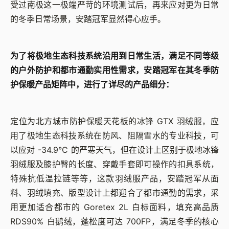
受过南极这一极端严苛的环境测试后，再来应对更为日常
的冬季日常场景，安踏冠军显然得心应手。
为了将极地生态科技系统沿用到日常生活，满足不同等级
的户外防护和都市通勤实用性需求，安踏冠军在其冬季防
护保暖产品矩阵中，进行了详尽的产品细分：
定位为北方城市防护保暖天花板的冰锋 GTX 羽绒服，应
用了极地生态科技系统在防风、阻隔雪水的专业科技，可
以应对 -34.9°C 的严寒天气，但在设计上区别于极地冰锋
羽绒服及膝护臀的长度、穿戴手套即可操作的扣具系统，
特殊抗低温拉链等等，这款羽绒服产品，安踏冠军从面
料、羽绒填充、版型设计上都迎合了都市通勤的需求，采
用更加适合都市的 Goretex 2L 白标面料，填充高品质
RDS90% 白鹅绒，蓬松度可达 700FP，满足冬季的核心