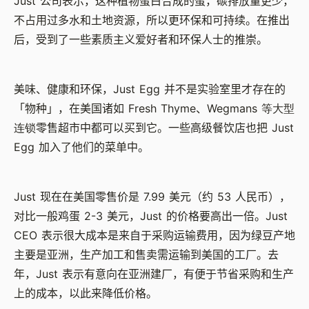
Just
公司表示，这种植物蛋白合成的蛋，碳排放量更少，
不占用过多水和土地资源，所以更环保和可持续。在推出
后，受到了一些素质主义爱好者和环保人士的推崇。
美味、健康和环保，
Just Egg
并不是实验室里才存在的
「物种」，在美国诸如
Fresh Thyme
、
Wegmans 等大型
连锁
零售超市中都可以买到它。一些高级餐饮店也把
Just
Egg
加入了他们的菜单中。
Just
现在在美国零售价是
7.99
美元（约 53 人民币），
对比一般鸡蛋
2-3
美元，
Just
的价格要高出一倍。
Just
CEO
表示很大成本是来自于采购运输费用，因为绿豆产地
主要是亚洲，生产加工和售卖需运输到美国的工厂。去
年，
Just
表示有意向在亚洲建厂，有便于节省采购和生产
上的成本，以此来降低价格。