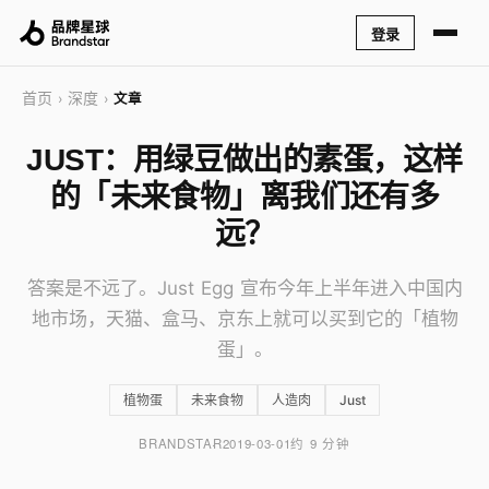
登录
首页
深度
›
›
文章
JUST：用绿豆做出的素蛋，这样
的「未来食物」离我们还有多
远？
答案是不远了。Just Egg 宣布今年上半年进入中国内
地市场，天猫、盒马、京东上就可以买到它的「植物
蛋」。
植物蛋
未来食物
人造肉
Just
BRANDSTAR
2019-03-01
约 9 分钟