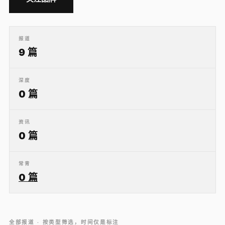
报道
9 篇
深度
0 篇
资讯
0 篇
常青
0 篇
全部报道 · 按类型筛选，时间仅是标注