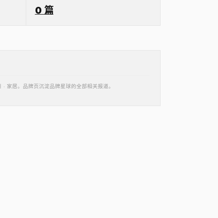
0 篇
杭州 · 家居。品牌页沉淀品牌星球的全部相关报道。