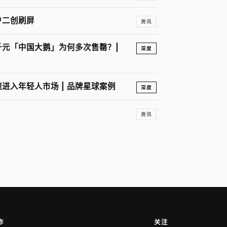
户二创刷屏
资讯
元「中国大鹅」为何多次售罄？|
深度
进入年轻人市场 | 品牌星球案例
深度
资讯
作
关注