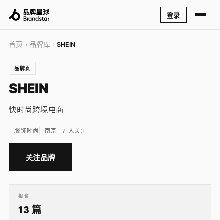
登录
首页
品牌库
›
›
SHEIN
品牌页
SHEIN
快时尚跨境电商
服饰时尚
南京
7 人关注
关注品牌
报道
13 篇