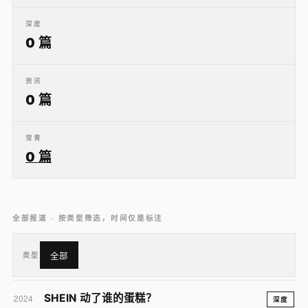
深度
0 篇
资讯
0 篇
常青
0 篇
全部报道 · 按类型筛选，时间仅是标注
类型
全部
SHEIN 动了谁的蛋糕？
2024
深度