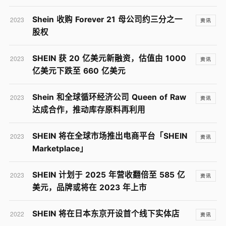
Shein 收购 Forever 21 母公司约三分之一
2023
资讯
股权
SHEIN 获 20 亿美元新融资，估值由 1000
2023
资讯
亿美元下跌至 660 亿美元
Shein 和全球循环经济公司 Queen of Raw
2023
资讯
达成合作，推动库存原料再利用
SHEIN 将在全球市场推出电商平台「SHEIN
2023
资讯
Marketplace」
SHEIN 计划于 2025 年营收翻倍至 585 亿
2023
资讯
美元，品牌或将在 2023 年上市
SHEIN 将在日本东京开设首个线下实体店
2022
资讯