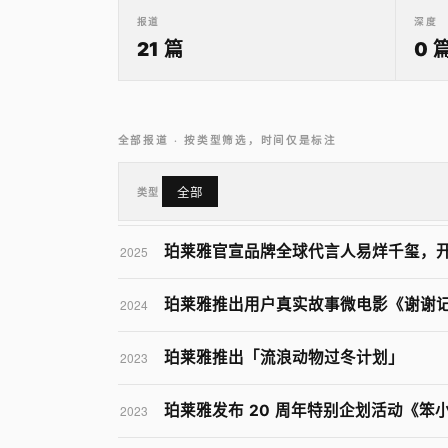
报道
深度
21 篇
0 
全部报道 · 按类型筛选，时间仅是标注
类型
全部
珀莱雅官宣品牌全球代言人易烊千玺，
2025
珀莱雅推出用户真实故事微电影《谢谢
2024
珀莱雅推出「流浪动物过冬计划」
2023
珀莱雅发布 20 周年特别企划活动《笨
2023