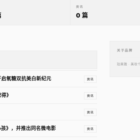
资讯
篇
0 篇
关于品牌
珀莱雅 · 美
开启氧糖双抗美白新纪元
资讯
记得》
资讯
资讯
小孩》，并推出同名微电影
资讯