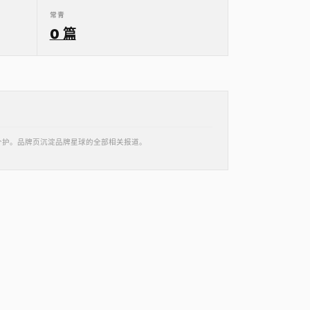
常青
0 篇
妆个护。品牌页沉淀品牌星球的全部相关报道。