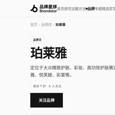
首页
研究
议题
方法
品牌
专题
精选
奖
首页
品牌库
›
›
珀莱雅
品牌页
珀莱雅
定位于大众精致护肤、彩妆、高功效护肤赛
雅、悦芙媞、彩棠等。
美妆个护
8 人关注
关注品牌