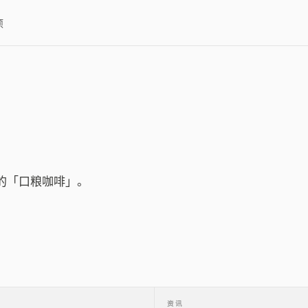
项
人的「口粮咖啡」。
资讯