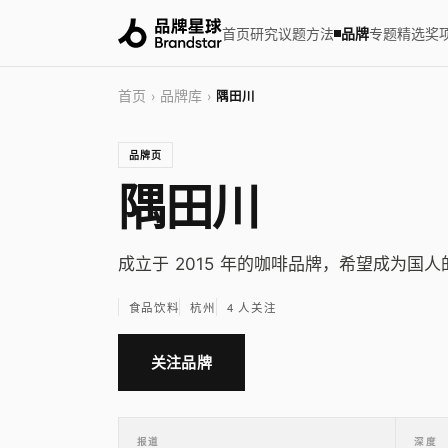
首页
研究
议题
方法
品牌
专题
精选
奖
首页
品牌库
›
›
隅田川
品牌页
隅田川
成立于 2015 年的咖啡品牌，希望成为国
食品饮料
杭州
4 人关注
关注品牌
报道
深度