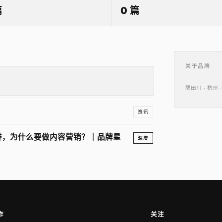
篇
0 篇
关于品牌
隅田川 · 杭
资讯
啡，为什么要做内容营销？｜品牌星
深度
作
关注