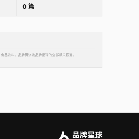
0 篇
州 · 食品饮料。品牌页沉淀品牌星球的全部相关报道。