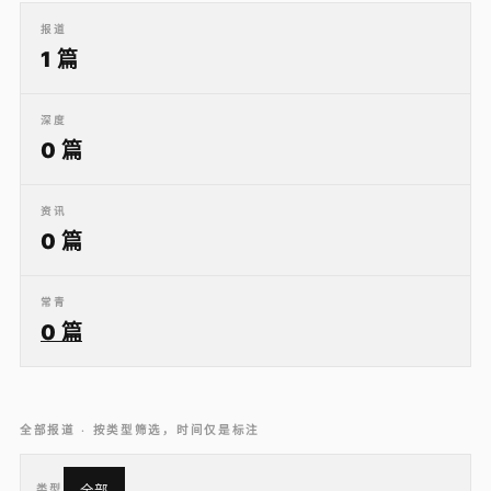
报道
1 篇
深度
0 篇
资讯
0 篇
常青
0 篇
全部报道 · 按类型筛选，时间仅是标注
类型
全部