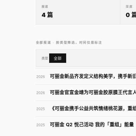
报道
深度
4 篇
0 
全部报道 · 按类型筛选，时间仅是标注
类型
全部
可丽金新品齐发定义结构美学，携手新
2026
可丽金官宣金靖为可丽金胶原膜王代言
2026
《可丽金携手公益共筑情绪桃花源，重
2025
可丽金 Q2 悦己活动 我的「重组」能量
2025