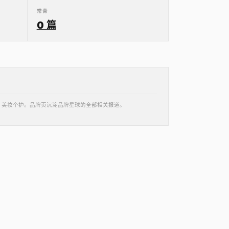
常青
0 篇
国 · 美妆个护。品牌页沉淀品牌星球的全部相关报道。