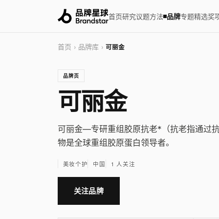
首页
研究
议题
方法
品牌
专题
精选
奖
首页
品牌库
›
›
可丽金
品牌页
可丽金
可丽金—专研重组胶原抗老*（抗老指通过
物是全球重组胶原蛋白领导者。
美妆个护
中国
1 人关注
关注品牌