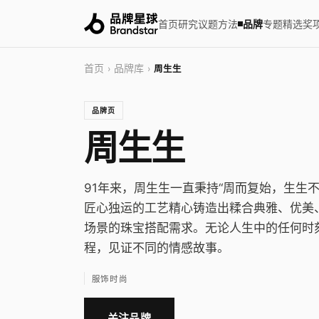
首页
研究
议题
方法
品牌
专题
精选
奖
首页
品牌库
›
›
周生生
品牌页
周生生
91年来，周生生一直秉持“周而复始，生生
匠心独运的工艺精心铸造出糅合典雅、优美
场景的珠宝搭配需求。无论人生中的任何时
程，见证不同的情感故事。
服饰时尚
关注品牌