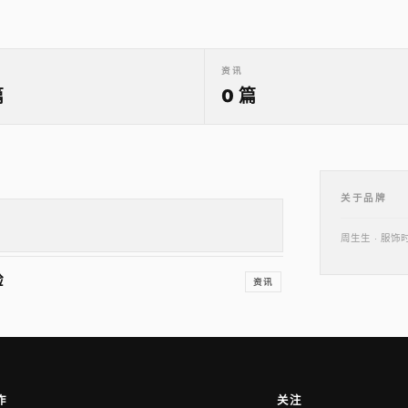
资讯
篇
0 篇
关于品牌
周生生 · 服
验
资讯
作
关注