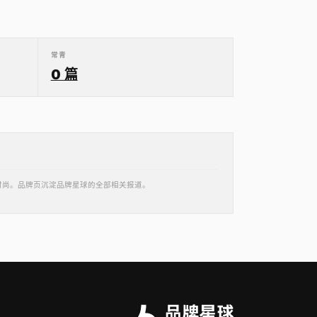
常青
0 篇
饰时尚。品牌页沉淀品牌星球的全部相关报道。