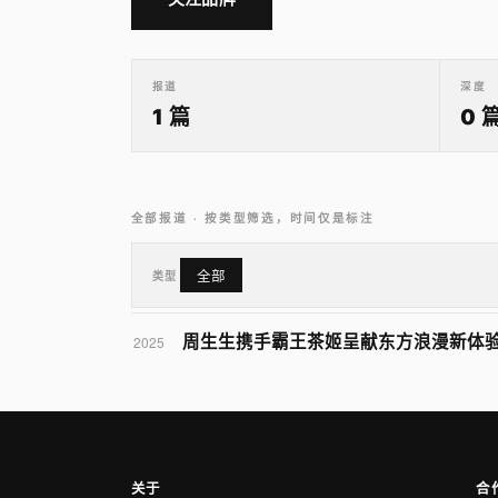
报道
深度
1 篇
0 
全部报道 · 按类型筛选，时间仅是标注
类型
全部
周生生携手霸王茶姬呈献东方浪漫新体
2025
关于
合