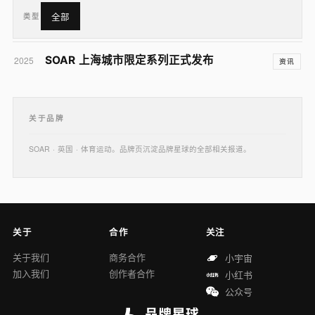
类型
全部
SOAR 上海城市限定系列正式发布
2025
资讯
关于品牌
SOAR · 英国 · 体育运动。品牌页沉淀品牌星球的全部相关报道。
关于
合作
关注
关于我们
商务合作
小宇宙
加入我们
创作者合作
小红书
公众号