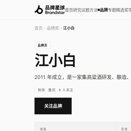
首页
研究
议题
方法
品牌
专题
精选
奖
首页
品牌库
›
›
江小白
品牌页
江小白
2011 年成立，是一家集高粱酒研发、酿
快消
重庆
9 人关注
关注品牌
报道
深度