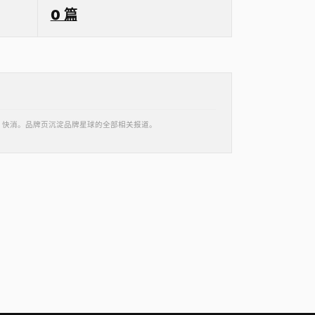
0 篇
庆 · 快消。品牌页沉淀品牌星球的全部相关报道。