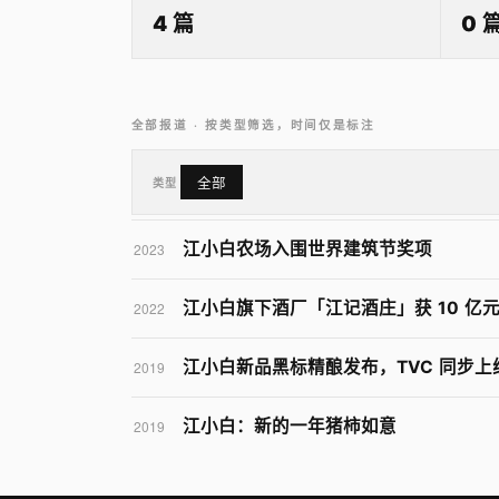
4 篇
0 
全部报道 · 按类型筛选，时间仅是标注
类型
全部
江小白农场入围世界建筑节奖项
2023
江小白旗下酒厂「江记酒庄」获 10 亿
2022
江小白新品黑标精酿发布，TVC 同步
2019
江小白：新的一年猪柿如意
2019