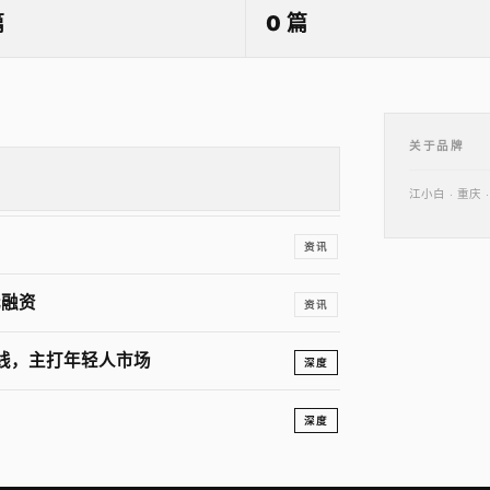
篇
0 篇
关于品牌
江小白 · 重
资讯
元融资
资讯
上线，主打年轻人市场
深度
深度