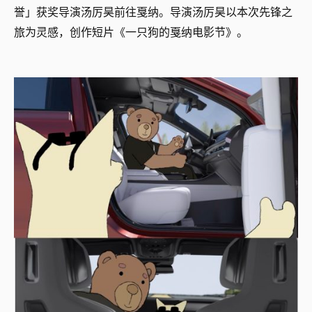
誉」获奖导演汤厉昊前往戛纳。导演汤厉昊以本次先锋之
旅为灵感，创作短片《一只狗的戛纳电影节》。