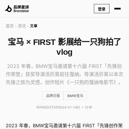
登录
首页
资讯
›
›
文章
宝马 × FIRST 影展给一只狗拍了
vlog
2023 年春，BMW宝马邀请第十六届 FIRST「先锋创
作荣誉」获奖导演汤厉昊前往戛纳。导演汤厉昊以本次
先锋之旅为灵感，创作短片《一只狗的戛纳电影节》。
品牌日报
BMW宝马
BRANDSTAR
2023-07-14
约 1 分钟
2023 年春，BMW宝马邀请第十六届 FIRST「先锋创作荣