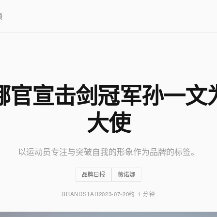
项
娜官宣击剑冠军孙一文
大使
以运动员专注与突破自我的形象作为品牌的标签。
品牌日报
薇诺娜
BRANDSTAR
2023-07-20
约 1 分钟