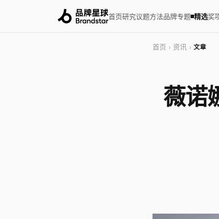
首页
研究
议题
方法
品牌
专题
精选
奖
首页
资讯
›
›
文章
薇诺