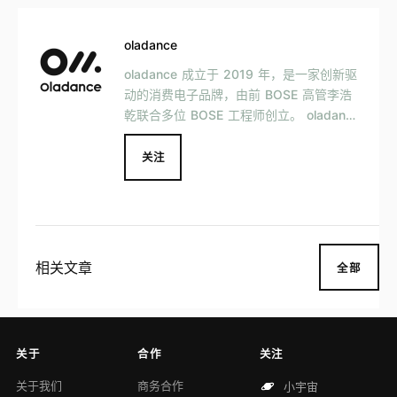
oladance
oladance 成立于 2019 年，是一家创新驱
动的消费电子品牌，由前 BOSE 高管李浩
乾联合多位 BOSE 工程师创立。 oladance
主打 OWS（Open Wearable Stereo 开放
式穿戴立体声）概念，将家庭影院的宽阔舒
关注
适声场体验，和传统耳机的便携性相融合。
其耳机定位于「穿戴式私人音响」，具有无
感佩戴、不入耳、音响级声效和超长续航等
特点，目前已推出「OWS 系列」及「OW
S Pro 系列」。
相关文章
全部
关于
合作
关注
关于我们
商务合作
小宇宙