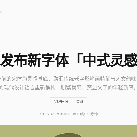
项
发布新字体「中式灵
0 年前的宋体为灵感基底，融汇传统老字形笔画特征与人文韵
的现代设计语言重新解构，删繁就简，突显文字的年轻质感
品牌日报
喜茶
BRANDSTAR
2023-08-01
约 1 分钟