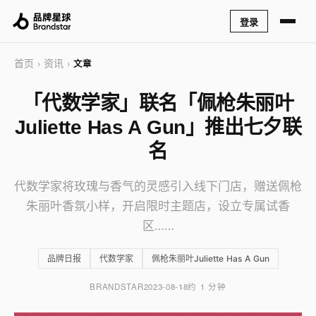
登录
首页
资讯
›
›
文章
「代数学家」联名「佩枪朱丽叶
Juliette Has A Gun」推出七夕联
名
代数学家将玫瑰与香气的灵感引入线下门店，赠送佩枪
朱丽叶香氛小样，开启限时主题店，设立专属试香
区……
品牌日报
代数学家
佩枪朱丽叶Juliette Has A Gun
BRANDSTAR
2023-08-18
约 1 分钟