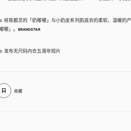
ras 将陈都灵的「奶嘟嘟」与小奶皮系列肌底衣的柔软、温暖的
嘟嘟」。
BRANDSTAR
ras 发布无尺码内衣五周年短片
收藏