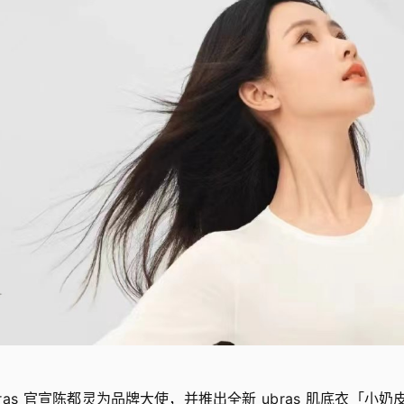
，ubras 官宣陈都灵为品牌大使，并推出全新 ubras 肌底衣「小