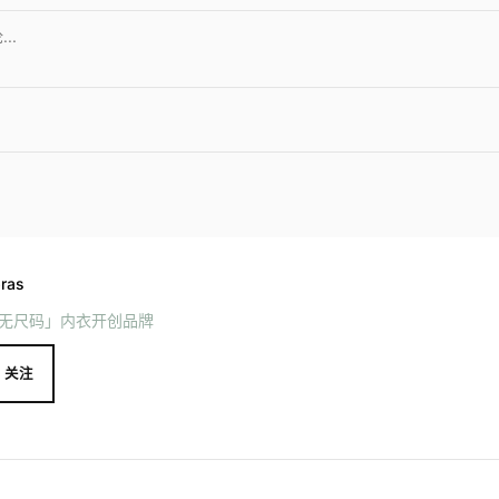
ras
无尺码」内衣开创品牌
关注