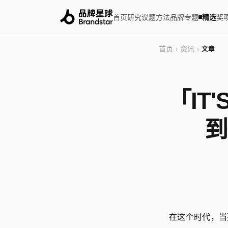
首页
研究
议题
方法
品牌
专题
精选
奖
首页
资讯
›
›
文章
「IT'
到
在这个时代，当