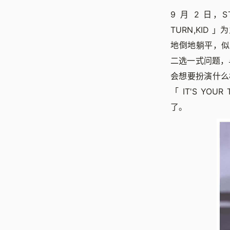
9 月 2 日，
TURN,KI
地倒地躺平，
二选一式问题，
会想要扮演什么样
「
IT'S Y
了。