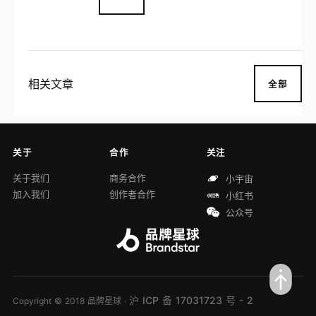
（刺激脑细胞生长）、南非醉茄（舒缓压
力）以及多种维生素等。
相关文章
全部
关于
合作
关注
关于我们
商务合作
小宇宙
加入我们
创作者合作
小红书
公众号
沪 ICP 备 17031723 号 - 2
Copyright © 2018 品牌星球 ·