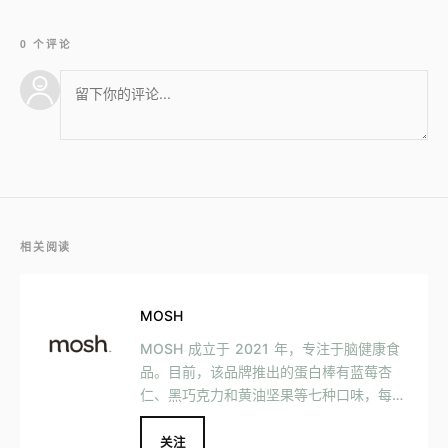
0 个评论
相关阅读
MOSH
MOSH 成立于 2021 年，专注于脑健康食
品。目前，该品牌推出的蛋白棒有蓝莓杏
仁、黑巧克力和黄油坚果等七种口味，每根
蛋白棒售价约为 3 美元。在 MOSH 的蛋白
棒中，对大脑健康有帮助的成分包括猴头菇
关注