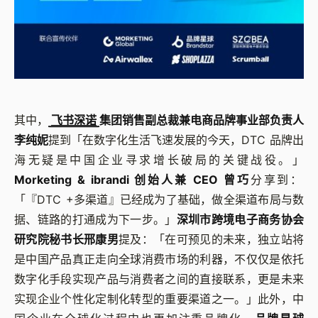
其中，
飞书深诺
集团销售副总裁兼电商品牌事业部负责人
李纯妮
提到
「
在数字化生活飞速发展的今天，DTC 品牌出
海无疑是中国企业寻求增长破局的关键战役。
」
Morketing & ibrandi 创始人兼 CEO 曾巧
分享到：
「
『
DTC +多渠道
』
已经成为了基础，做全渠道布局与数
据、链路的打通成为下一步。
」
深圳市跨境电子商务协会
研究院秘书长邢康男
提及：
「
在可预见的未来，独立站将
是中国产品真正走向全球消费市场的利器，不仅仅是依托
数字化手段实现产品与消费者之间的直接联系，更是未来
实现企业个性化定制化转型的重要渠道之一。
」
此外，中