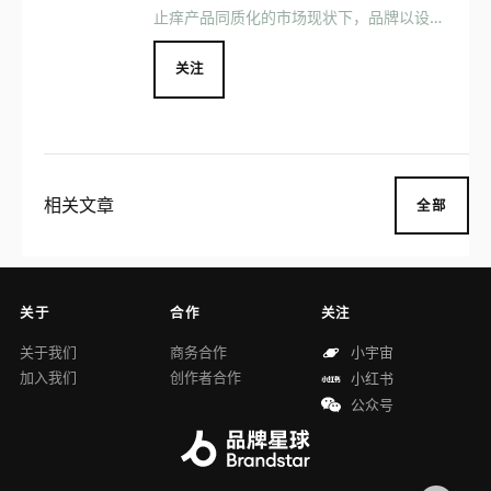
止痒产品同质化的市场现状下，品牌以设计
上的「小切口」推动产品维度的「大创
新」。 例如宝宝贴通过一贴式舒缓通鼻，
关注
解决了孩子睡觉或感冒时鼻不通等问题；海
盐水喷雾通过创新式奶嘴头设计，达到持续
雾化不呛鼻的效果，年销 200 万瓶，全网
销售量持续排名第一。
相关文章
全部
关于
合作
关注
关于我们
商务合作
小宇宙
加入我们
创作者合作
小红书
公众号