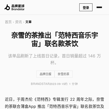
登录
首页
资讯
›
›
文章
奈雪的茶推出「范特西音乐宇
宙」联名款茶饮
该单品刷新了上线首日记录，首日销量超过 146 万
杯。
品牌日报
奈雪的茶
BRANDSTAR
2023-09-15
约 1 分钟
近日，于周杰伦《范特西》专辑发行 22 周年之际，奈雪
的茶联合薄盒App 推出「范特西音乐宇宙」联名款茶饮及