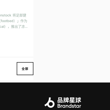
nstock 将足部健
otbed）」作为
ical），推出了凉
括 Dior、Man
全部