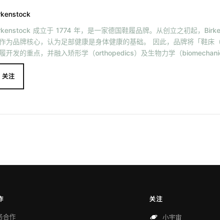
rkenstock
irkenstock 成立于 1774 年，是一家德国鞋履品牌。从创立之初起，Birke
作为品牌核心，认为足部健康是身体健康的基础。 因此，品牌将「鞋床（fo
履开发的重点，并融入矫形学（orthopedics）及生物力学（biomechan
、休闲鞋、靴子等鞋履款式。Birkenstock 也曾与多个品牌推出联名鞋履，包
o Blahnik、Valentino 等。
关注
作
关注
务合作
小宇宙