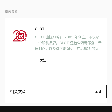
相关阅读
CLOT
CLOT 由陈冠希在 2003 年创立。不仅是
一个服装品牌，CLOT 还包含活动策划、音
乐制作，以及旗下潮牌买手店JUICE 的运
营。 CLOT 以「凝结」为关键词，希望用
创新的方式将东西方文化结合，并成为了首
关注
个与国际知名品牌如 Disney、Nike、Ralp
h Lauren 等合作的中国品牌。
相关文章
全部