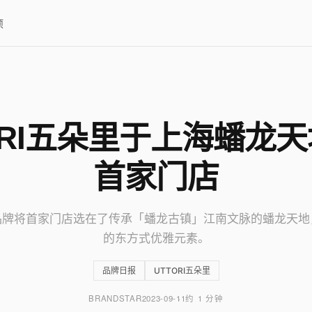
项
ORI五朵里于上海蟠龙
首家门店
品牌将首家门店选在了传承「蟠龙古镇」江南文脉的蟠龙天地
的东方式优雅元素。
品牌日报
UTTORI五朵里
BRANDSTAR
2023-09-11
约 1 分钟