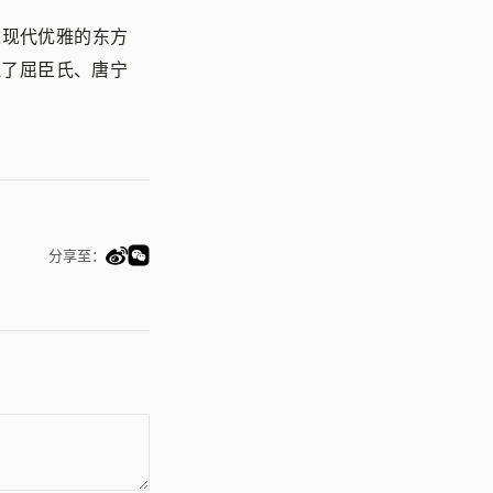
表达现代优雅的东方
驻了屈臣氏、唐宁
分享至：