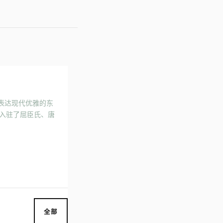
来表达现代优雅的东
入驻了屈臣氏、唐
全部