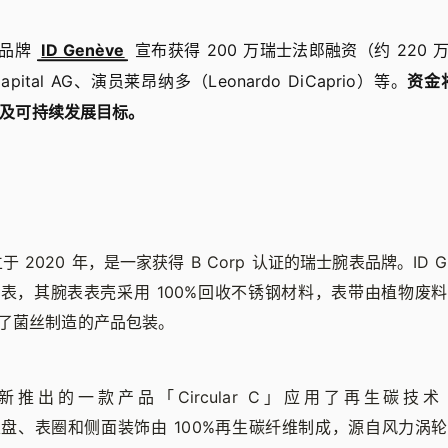
表品牌
ID Genève
宣布获得 200 万瑞士法郎融资（约 220
 Capital AG、演员莱昂纳多（Leonardo DiCaprio）等。
资金
增长及可持续发展目标。
 成立于 2020 年，是一家获得 B Corp 认证的瑞士腕表品牌。ID G
表，其腕表表壳采用 100%回收不锈钢材料，表带由植物废
了菌丝制造的产品包装。
e 最新推出的一款产品「Circular C」应用了再生碳技术（Reg
），表盘、表圈和侧面装饰由 100%再生碳纤维制成，源自风力涡