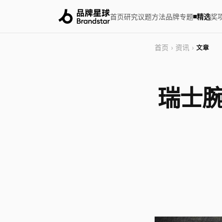
首页
研究
议题
方法
品牌
专题
精选
奖
首页
资讯
›
›
文章
瑞士腕表