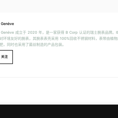
 Genève
D Genève 成立于 2020 年，是一家获得 B Corp 认证的瑞士腕表品牌。ID
对环境友好的腕表，其腕表表壳采用 100%回收不锈钢材料，表带由植
肥，同时也采用了菌丝制造的产品包装。
关注