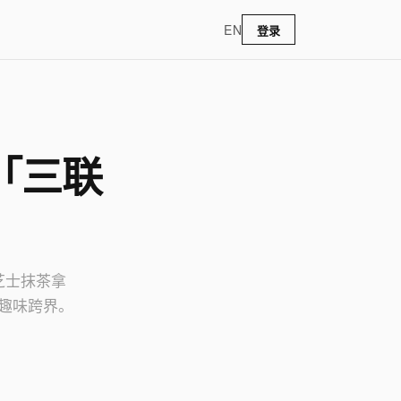
EN
登录
「三联
芝士抹茶拿
趣味跨界。