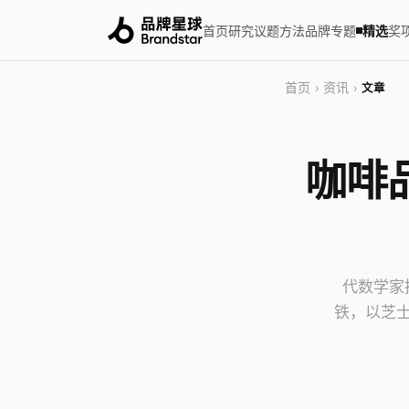
首页
研究
议题
方法
品牌
专题
精选
奖
首页
资讯
›
›
文章
咖啡
代数学家
铁，以芝